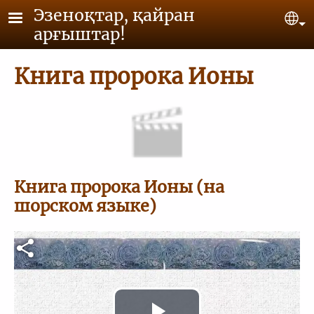
Skip to main content
Эзеноқтар, қайран
Se
арғыштар!
Книга пророка Ионы
Книга пророка Ионы (на
шорском языке)
Видео файл