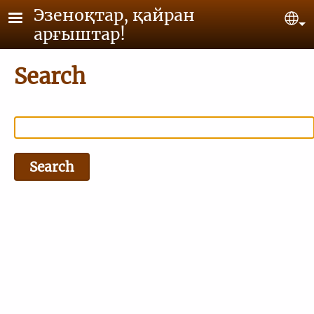
Skip to main content
Эзеноқтар, қайран
Se
арғыштар!
Search